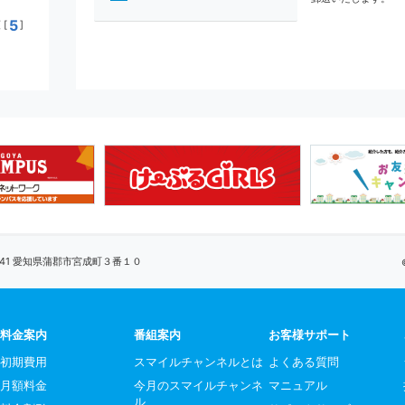
5
[
]
0041 愛知県蒲郡市宮成町３番１０
料金案内
番組案内
お客様サポート
初期費用
スマイルチャンネルとは
よくある質問
月額料金
今月のスマイルチャンネ
マニュアル
ル