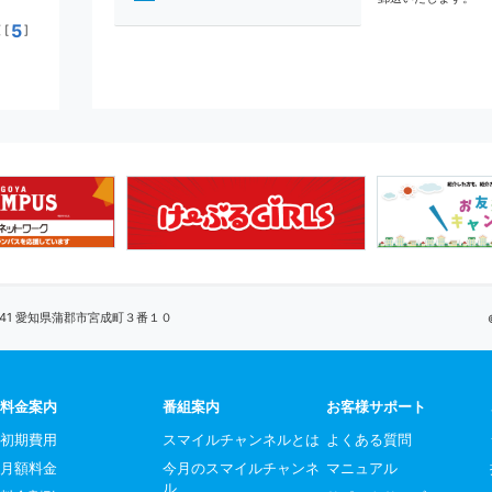
5
[
]
0041 愛知県蒲郡市宮成町３番１０
料金案内
番組案内
お客様サポート
初期費用
スマイルチャンネルとは
よくある質問
月額料金
今月のスマイルチャンネ
マニュアル
ル