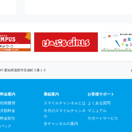
0041 愛知県蒲郡市宮成町３番１０
料金案内
番組案内
お客様サポート
初期費用
スマイルチャンネルとは
よくある質問
月額料金
今月のスマイルチャンネ
マニュアル
ル
料金割引
サポートサービス
全チャンネルの案内
パック