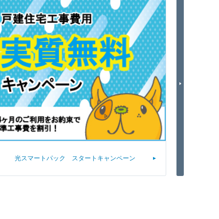
Next
光スマートパック スタートキャンペーン
三河湾ネッ