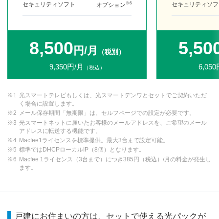
※6
セキュリティソフト
セキュリティソフ
オプション
8,500
5,50
円/月
（税別）
9,350円/月
6,05
（税込）
光スマートテレビもしくは、光スマートデンワとセットでご契約いただ
く場合に設置します。
メール保存期間「無期限」は、セルフページでの設定が必要です。
光スマートネットに届いたお客様のメールアドレスを、ご希望のメール
アドレスに転送する機能です。
Macfee1ライセンスを標準提供。最大3台まで設定可能。
標準ではDHCPローカルIP（8個）となります。
Macfee 1ライセンス（3台まで）につき385円（税込）/月の料金が発生し
ます。
戸建にお住まいの方は、セットで使える光パックが