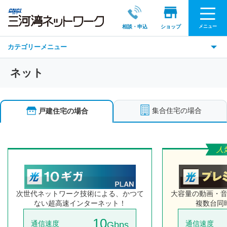
メニュー
相談・申込
ショップ
カテゴリーメニュー
ネット
集合住宅の場合
戸建住宅の場合
次世代ネットワーク技術による、かつて
大容量の動画・
ない超高速インターネット！
複数台同
10
通信速度
通信速度
Gbps