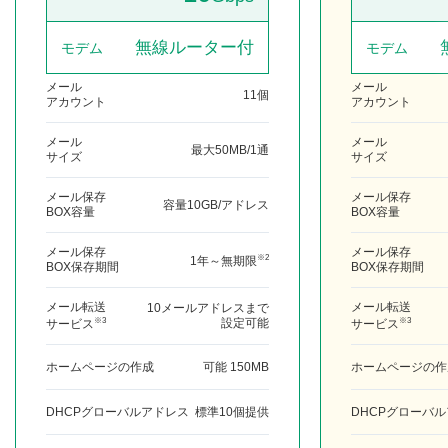
無線ルーター付
モデム
モデム
メール
メール
11個
アカウント
アカウント
メール
メール
最大50MB/1通
サイズ
サイズ
メール保存
メール保存
容量10GB/アドレス
BOX容量
BOX容量
メール保存
メール保存
※2
1年～無期限
BOX保存期間
BOX保存期間
メール転送
メール転送
10メールアドレスまで
※3
※3
設定可能
サービス
サービス
ホームページの作成
可能 150MB
ホームページの作
DHCPグローバルアドレス
標準10個提供
DHCPグローバ