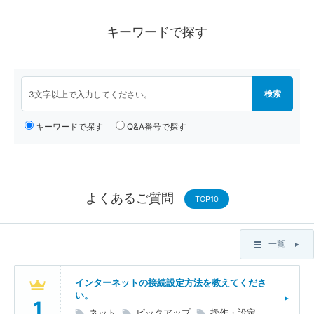
電気
住所変更
キーワードで探す
4K
再開
auスマートバリュー
変更
NHK
契約情報確認
キーワードで探す
Q&A番号で探す
ガス
工事
カテエネ
操作・設定
よくあるご質問
ケーブルスマホ
TOP10
新規加入
機器交換
一覧
解約
インターネットの接続設定方法を教えてくださ
い。
追加加入
ネット
ピックアップ
操作・設定