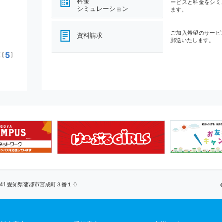
料金
ービスと料金をシミ
シミュレーション
ます。
ご加入希望のサービ
資料請求
郵送いたします。
5
[
]
0041 愛知県蒲郡市宮成町３番１０