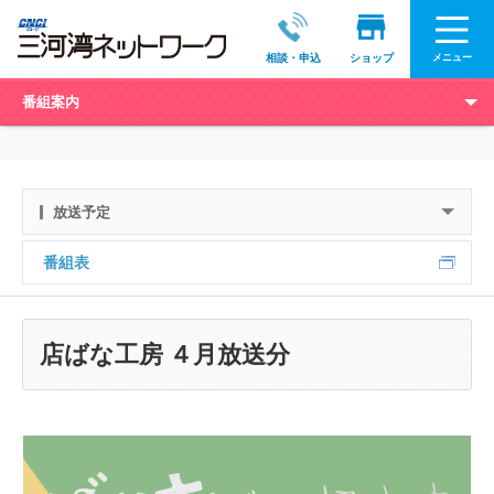
メニュー
相談・申込
ショップ
番組案内
放送予定
番組表
店ばな工房 ４月放送分