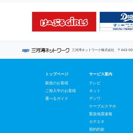
三河湾ネットワーク株式会社
〒443-
トップページ
サービス案内
新規のお客様
テレビ
ご加入中のお客様
ネット
選べるガイド
デンワ
ケーブルスマホ
緊急地震速報
カテエネ
契約約款