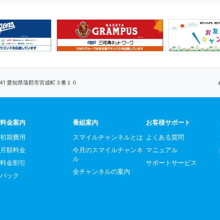
0041 愛知県蒲郡市宮成町３番１０
料金案内
番組案内
お客様サポート
初期費用
スマイルチャンネルとは
よくある質問
月額料金
今月のスマイルチャンネ
マニュアル
ル
料金割引
サポートサービス
全チャンネルの案内
パック