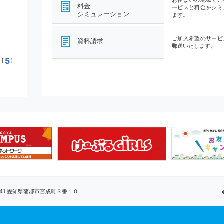
料金
ービスと料金をシミ
シミュレーション
ます。
ご加入希望のサービ
資料請求
郵送いたします。
5
[
]
0041 愛知県蒲郡市宮成町３番１０