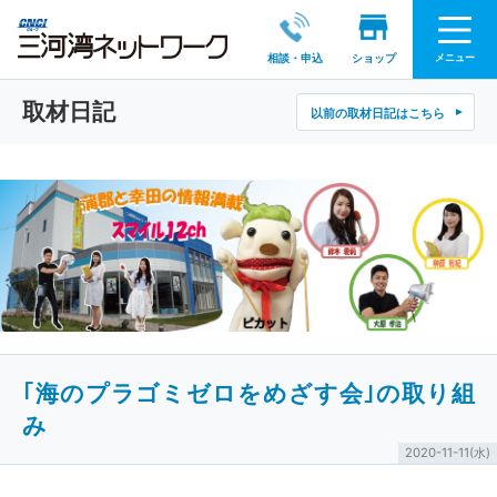
メニュー
相談・申込
ショップ
取材日記
以前の取材日記はこちら
｢海のプラゴミゼロをめざす会｣の取り組
み
2020-11-11(水)