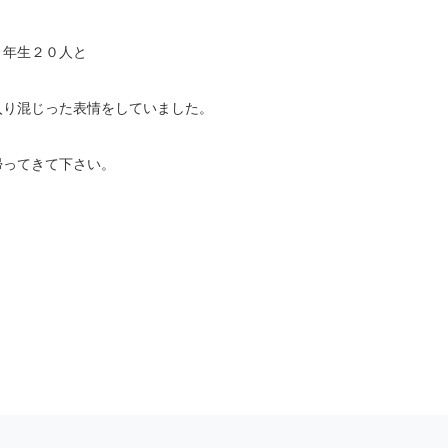
３年生２０人と
入り混じった表情をしていました。
帰ってきて下さい。