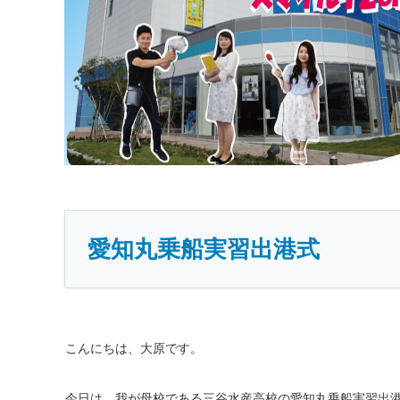
愛知丸乗船実習出港式
こんにちは、大原です。
今日は、我が母校である三谷水産高校の愛知丸乗船実習出