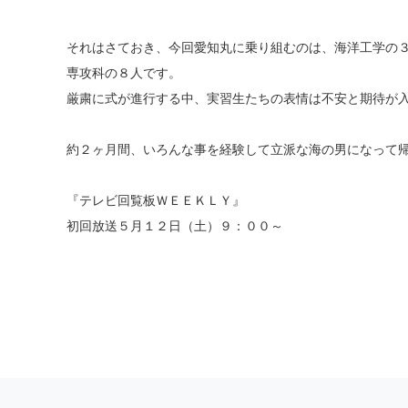
それはさておき、今回愛知丸に乗り組むのは、海洋工学の
専攻科の８人です。
厳粛に式が進行する中、実習生たちの表情は不安と期待が
約２ヶ月間、いろんな事を経験して立派な海の男になって
『テレビ回覧板ＷＥＥＫＬＹ』
初回放送５月１２日（土）９：００～