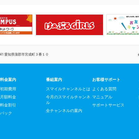
0041 愛知県蒲郡市宮成町３番１０
料金案内
番組案内
お客様サポート
初期費用
スマイルチャンネルとは
よくある質問
月額料金
今月のスマイルチャンネ
マニュアル
ル
料金割引
サポートサービス
全チャンネルの案内
パック