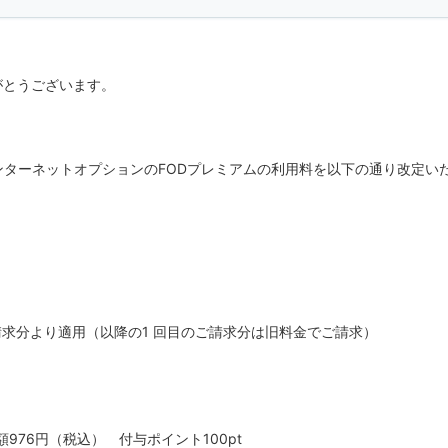
がとうございます。
ンターネットオプションのFODプレミアムの利用料を以下の通り改定い
ご請求分より適用（以降の1 回目のご請求分は旧料金でご請求）
6円（税込） 付与ポイント100pt