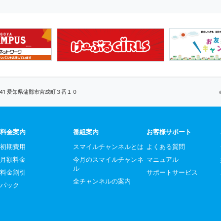
0041 愛知県蒲郡市宮成町３番１０
料金案内
番組案内
お客様サポート
初期費用
スマイルチャンネルとは
よくある質問
月額料金
今月のスマイルチャンネ
マニュアル
ル
料金割引
サポートサービス
全チャンネルの案内
パック