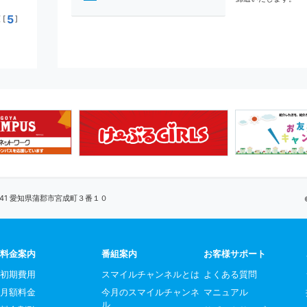
5
[
]
0041 愛知県蒲郡市宮成町３番１０
料金案内
番組案内
お客様サポート
初期費用
スマイルチャンネルとは
よくある質問
月額料金
今月のスマイルチャンネ
マニュアル
ル