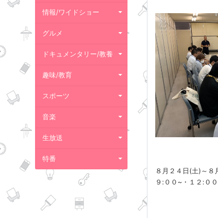
情報/ワイドショー
グルメ
ドキュメンタリー/教養
趣味/教育
スポーツ
音楽
生放送
特番
８月２４日(土)～８
９:００~・１２:０