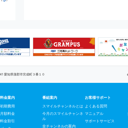
0041 愛知県蒲郡市宮成町３番１０
料金案内
番組案内
お客様サポート
初期費用
スマイルチャンネルとは
よくある質問
月額料金
今月のスマイルチャンネ
マニュアル
ル
料金割引
サポートサービス
全チャンネルの案内