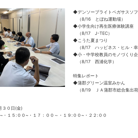
◆デンソーブライトペガサスソフ
（8/16 とぼね運動場）
◆小学生向け再生医療体験講座
（8/17 JｰTEC）
◆こうた夏まつり
（8/17 ハッピネス・ヒル・
◆小・中学校教員のモノづくり企
（8/17 西浦化学）
特集レポート
◆蒲郡グリーン温室みかん
（8/19 ＪＡ蒲郡市総合集出
月３０日(金)
０~・１５:００~・１７：００～・１９:００~・２２:００