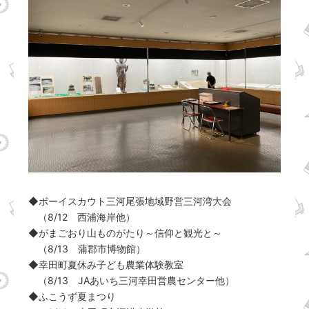
◆ボーイスカウト三河尾張地域野営三河湾大会
（8/12 西浦海岸他）
◆がまごおり山ものがたり～信仰と観光と～
（8/13 蒲郡市博物館）
◆幸田町夏休み子ども農業体験教室
（8/13 JAあいち三河幸田営農センター他）
◆ふこうず夏まつり