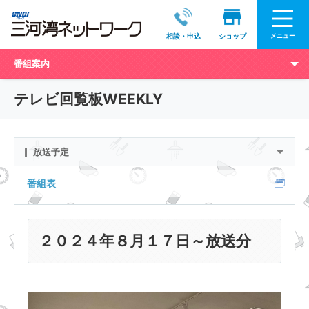
メニュー
相談・申込
ショップ
番組案内
テレビ回覧板WEEKLY
放送予定
番組表
２０２４年８月１７日～放送分