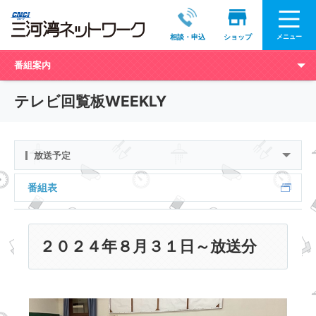
メニュー
相談・申込
ショップ
番組案内
テレビ回覧板WEEKLY
放送予定
番組表
２０２４年８月３１日～放送分