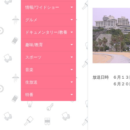
情報/ワイドショー
グルメ
ドキュメンタリー/教養
趣味/教育
スポーツ
音楽
放送日時 ６月１３
生放送
６月２０日（土）
特番