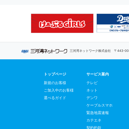
三河湾ネットワーク株式会社
〒443-
トップページ
サービス案内
新規のお客様
テレビ
ご加入中のお客様
ネット
選べるガイド
デンワ
ケーブルスマホ
緊急地震速報
カテエネ
契約約款