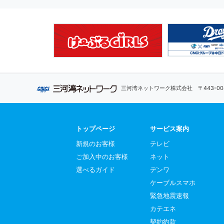
三河湾ネットワーク株式会社
〒443-
トップページ
サービス案内
新規のお客様
テレビ
ご加入中のお客様
ネット
選べるガイド
デンワ
ケーブルスマホ
緊急地震速報
カテエネ
契約約款