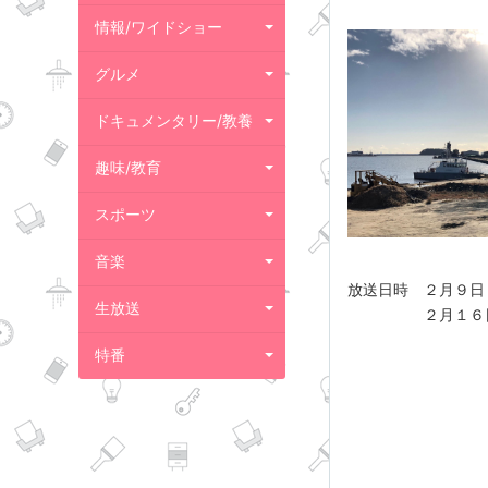
情報/ワイドショー
グルメ
ドキュメンタリー/教養
趣味/教育
スポーツ
音楽
放送日時 ２月９日
生放送
２月１６日（土）
特番