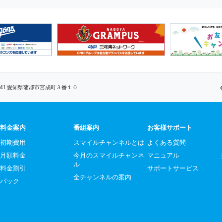
0041 愛知県蒲郡市宮成町３番１０
料金案内
番組案内
お客様サポート
初期費用
スマイルチャンネルとは
よくある質問
月額料金
今月のスマイルチャンネ
マニュアル
ル
料金割引
サポートサービス
全チャンネルの案内
パック