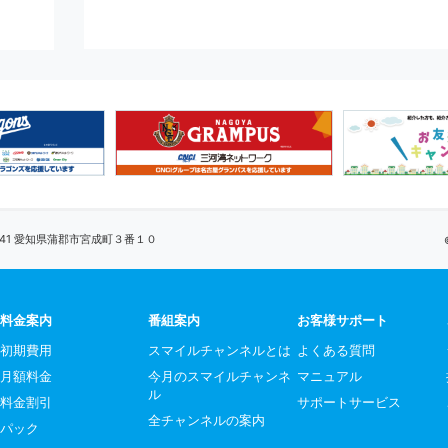
0041 愛知県蒲郡市宮成町３番１０
料金案内
番組案内
お客様サポート
初期費用
スマイルチャンネルとは
よくある質問
月額料金
今月のスマイルチャンネ
マニュアル
ル
料金割引
サポートサービス
全チャンネルの案内
パック