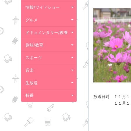
情報/ワイドショー
グルメ
ドキュメンタリー/教養
趣味/教育
スポーツ
音楽
生放送
特番
放送日時 １１月１
１１月１７日（土