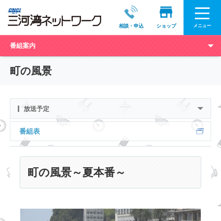
メニュー
相談・申込
ショップ
番組案内
町の風景
放送予定
番組表
町の風景～夏本番～