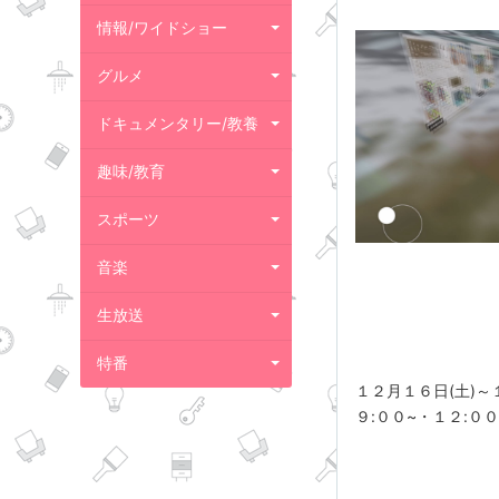
情報/ワイドショー
グルメ
ドキュメンタリー/教養
趣味/教育
スポーツ
音楽
生放送
特番
１２月１６日(土)～
９:００~・１２:０