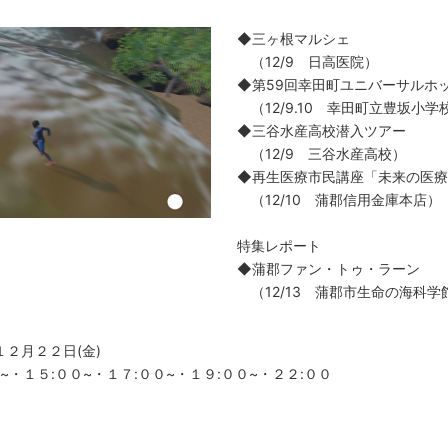
◆三ヶ根マルシェ
（12/9 日高医院）
◆第59回幸田町ユニバーサルホ
（12/9.10 幸田町立豊坂小学
◆三谷水産高校潜入ツアー
（12/9 三谷水産高校）
◆再生医療市民講座「未来の医療
（12/10 蒲郡信用金庫本店）
特集レポート
◆蒲郡ファン・トゥ・ラーン
（12/13 蒲郡市生命の海科学
１２月２２日(金)
０~・１５:００~・１７:００~・１９:００~・２２:００