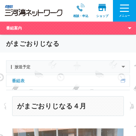
メニュー
相談・申込
ショップ
番組案内
がまごおりじなる
放送予定
番組表
がまごおりじなる４月