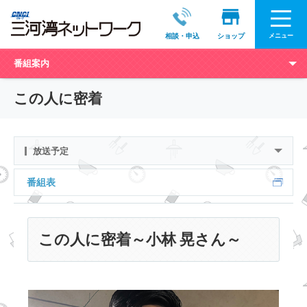
メニュー
相談・申込
ショップ
番組案内
この人に密着
放送予定
番組表
この人に密着～小林 晃さん～