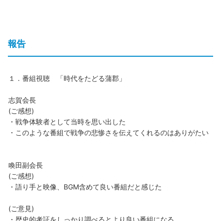
報告
１．番組視聴 「時代をたどる蒲郡」
志賀会長
(ご感想)
・戦争体験者として当時を思い出した
・このような番組で戦争の悲惨さを伝えてくれるのはありがたい
喚田副会長
(ご感想)
・語り手と映像、BGM含めて良い番組だと感じた
(ご意見)
・歴史的考証をしっかり調べるとより良い番組になる