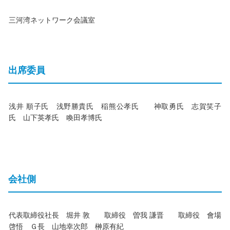
三河湾ネットワーク会議室
出席委員
浅井 順子氏 浅野勝貴氏 稲熊公孝氏 神取勇氏 志賀笑子
氏 山下英孝氏 喚田孝博氏
会社側
代表取締役社長 堀井 敦 取締役 曽我 謙晋 取締役 會場
啓悟 Ｇ長 山地幸次郎 榊原有紀