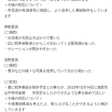
＜今後の対応について＞
・学芸員や有識者等に相談し、より追求した番組制作をしていき
ます
神取委員
(ご感想)
・出演者が元気な方ばかりで驚いた
・話に戦争体験者だからこそ伝わってくる緊張感があった
・ナレーションが聞きやすかった
浅野委員
(ご感想)
・豊川などの様々な写真を使用していて分かり易かった
(ご意見)
・夏に戦争番組を制作予定との事だが、2022年12月14日に蒲郡市
は平和非核都 市宣言をしたのでそのような事を絡めてほしい
＜今後の対応について＞
・今後番組構成を考えた上、取り上げることができるように検討
していきます