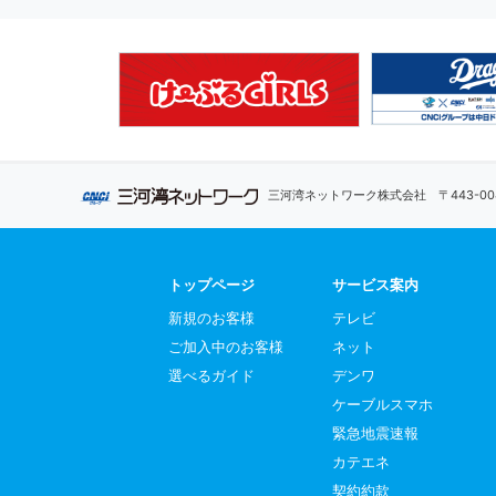
三河湾ネットワーク株式会社
〒443-
トップページ
サービス案内
新規のお客様
テレビ
ご加入中のお客様
ネット
選べるガイド
デンワ
ケーブルスマホ
緊急地震速報
カテエネ
契約約款