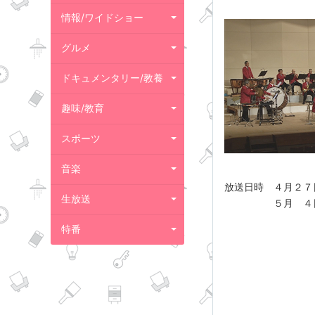
情報/ワイドショー
グルメ
ドキュメンタリー/教養
趣味/教育
スポーツ
音楽
放送日時 ４月２７
生放送
５月 ４日（土）
特番