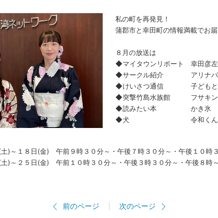
私の町を再発見！
蒲郡市と幸田町の情報満載でお届
８月の放送は
◆マイタウンリポート 幸田彦左
◆サークル紹介 アリナバ
◆けいさつ通信 子どもと女
◆突撃竹島水族館 フサキン
◆読みたい本 かき氷
◆犬 令和くん（蒲郡
(土)～１８日(金) 午前９時３０分～・午後７時３０分～・午後１０時
～２５日(金) 午前１０時３０分～・午後３時３０分～・午後８時
前のページ
次のページ