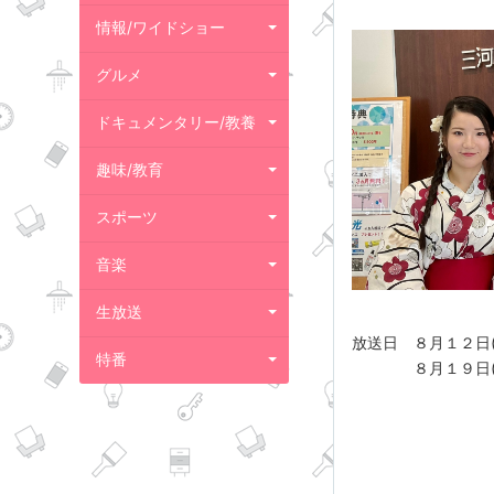
情報/ワイドショー
グルメ
ドキュメンタリー/教養
趣味/教育
スポーツ
音楽
生放送
放送日 ８月１２日
特番
８月１９日(土)