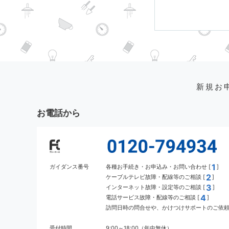
新規お
お電話から
1
ガイダンス番号
各種お手続き・お申込み・お問い合わせ [
]
2
ケーブルテレビ故障・配線等のご相談 [
]
3
インターネット故障・設定等のご相談 [
]
4
電話サービス故障・配線等のご相談 [
]
訪問日時の問合せや、かけつけサポートのご依頼 
受付時間
9:00～18:00（年中無休）