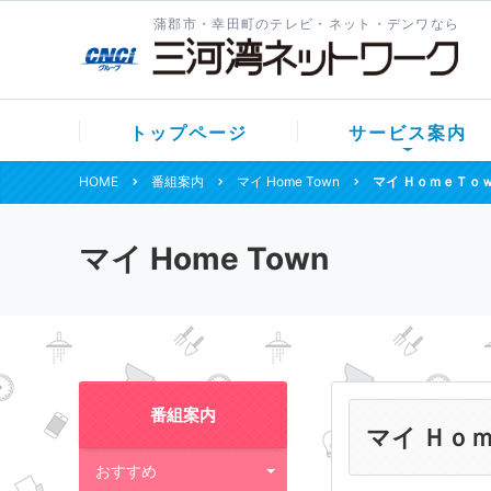
蒲郡市・幸田町のテレビ・ネット・デンワなら
トップページ
サービス案内
HOME
番組案内
マイ Home Town
マイ ＨｏｍｅＴｏ
マイ Home Town
番組案内
マイ Ｈｏ
おすすめ