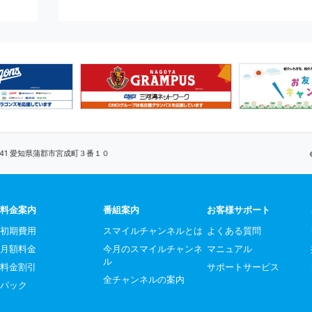
0041 愛知県蒲郡市宮成町３番１０
料金案内
番組案内
お客様サポート
初期費用
スマイルチャンネルとは
よくある質問
月額料金
今月のスマイルチャンネ
マニュアル
ル
料金割引
サポートサービス
全チャンネルの案内
パック