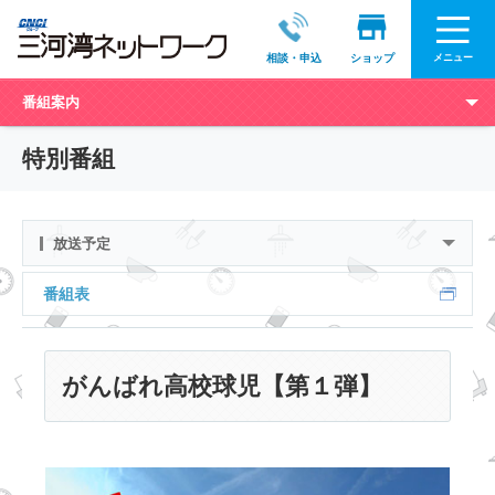
メニュー
相談・申込
ショップ
番組案内
特別番組
放送予定
番組表
がんばれ高校球児【第１弾】