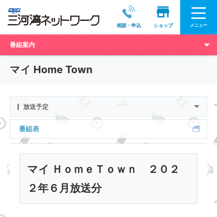
メニュー
相談・申込
ショップ
番組案内
マイ Home Town
放送予定
番組表
マイ ＨｏｍｅＴｏｗｎ ２０２
２年６月放送分