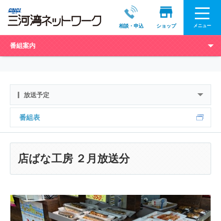
メニュー
相談・申込
ショップ
番組案内
放送予定
番組表
店ばな工房 ２月放送分