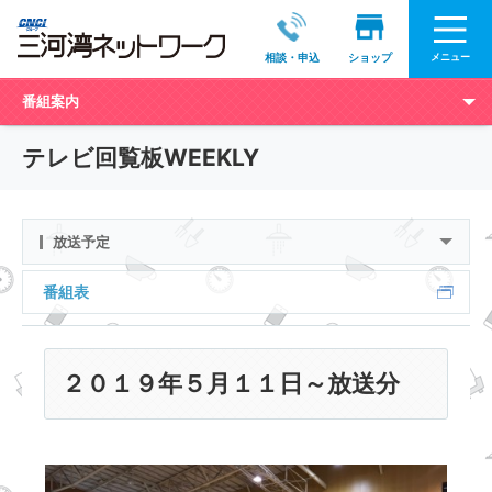
メニュー
相談・申込
ショップ
番組案内
テレビ回覧板WEEKLY
放送予定
番組表
２０１９年５月１１日～放送分