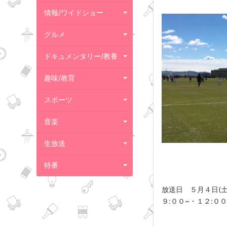
情報/ワイドショー
グルメ
ドキュメンタリー/教養
趣味/教育
スポーツ
音楽
生放送
特番
放送日 ５月４日(土
９:００~・１２:０