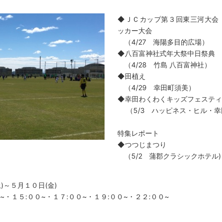
◆ＪＣカップ第３回東三河大会
ッカー大会
（4/27 海陽多目的広場）
◆八百富神社式年大祭中日祭典
（4/28 竹島 八百富神社）
◆田植え
（4/29 幸田町須美）
◆幸田わくわくキッズフェスティ
（5/3 ハッピネス・ヒル・幸
特集レポート
◆つつじまつり
（5/2 蒲郡クラシックホテル)
)～５月１０日(金)
０~・１５:００~・１７:００~・１９:００~・２２:００~