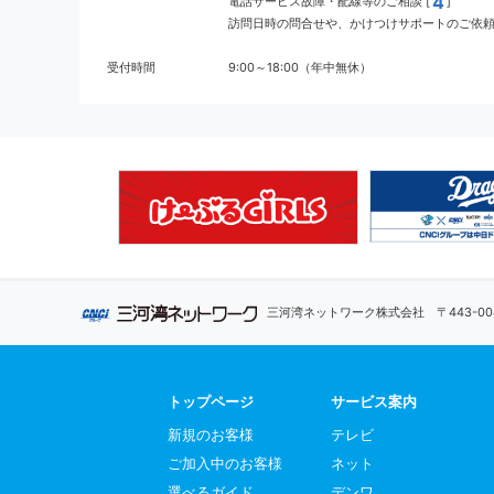
4
電話サービス故障・配線等のご相談 [
]
訪問日時の問合せや、かけつけサポートのご依頼 
受付時間
9:00～18:00（年中無休）
三河湾ネットワーク株式会社
〒443-
トップページ
サービス案内
新規のお客様
テレビ
ご加入中のお客様
ネット
選べるガイド
デンワ