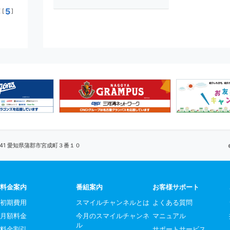
5
[
]
0041 愛知県蒲郡市宮成町３番１０
料金案内
番組案内
お客様サポート
初期費用
スマイルチャンネルとは
よくある質問
月額料金
今月のスマイルチャンネ
マニュアル
ル
料金割引
サポートサービス