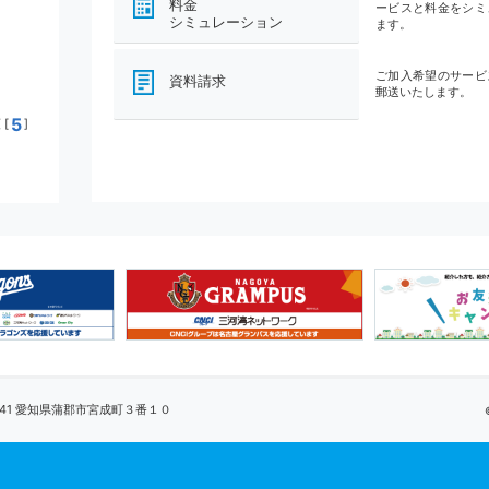
料金
ービスと料金をシミ
シミュレーション
ます。
ご加入希望のサービ
資料請求
郵送いたします。
5
[
]
0041 愛知県蒲郡市宮成町３番１０