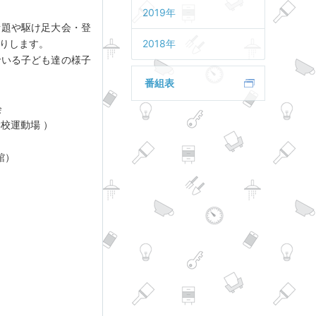
2019年
話題や駆け足大会・登
りします。
2018年
でいる子ども達の様子
番組表
会
校運動場 ）
館）