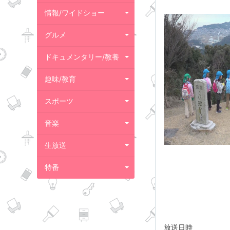
情報/ワイドショー
グルメ
ドキュメンタリー/教養
趣味/教育
スポーツ
音楽
生放送
特番
放送日時