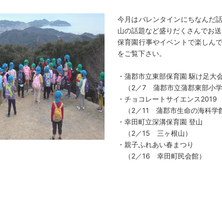
今月はバレンタインにちなんだ
山の話題など盛りだくさんでお送
保育園行事やイベントで楽しん
をご覧下さい。
・蒲郡市立東部保育園 駆け足大
（2／7 蒲郡市立蒲郡東部小学
・チョコレートサイエンス2019
（2／11 蒲郡市生命の海科学
・幸田町立深溝保育園 登山
（2／15 三ヶ根山）
・親子ふれあい春まつり
（2／16 幸田町民会館）