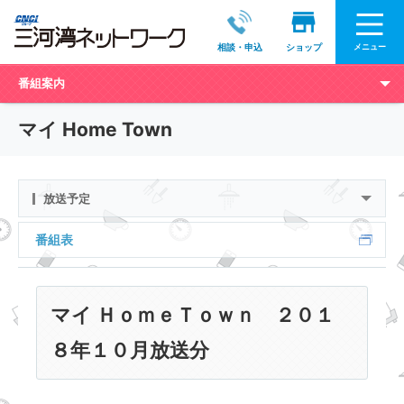
メニュー
相談・申込
ショップ
番組案内
マイ Home Town
放送予定
番組表
マイ ＨｏｍｅＴｏｗｎ ２０１
８年１０月放送分