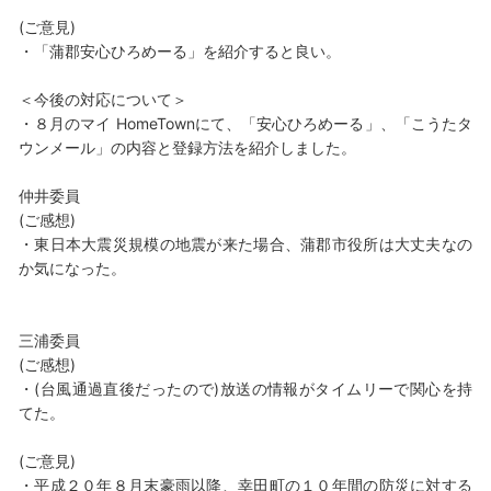
(ご意見)
・「蒲郡安心ひろめーる」を紹介すると良い。
＜今後の対応について＞
・８月のマイ HomeTownにて、「安心ひろめーる」、「こうたタ
ウンメール」の内容と登録方法を紹介しました。
仲井委員
(ご感想)
・東日本大震災規模の地震が来た場合、蒲郡市役所は大丈夫なの
か気になった。
三浦委員
(ご感想)
・(台風通過直後だったので)放送の情報がタイムリーで関心を持
てた。
(ご意見)
・平成２０年８月末豪雨以降、幸田町の１０年間の防災に対する