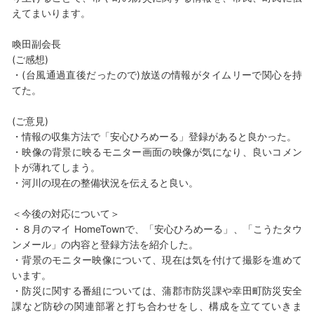
えてまいります。
喚田副会長
(ご感想)
・(台風通過直後だったので)放送の情報がタイムリーで関心を持
てた。
(ご意見)
・情報の収集方法で「安心ひろめーる」登録があると良かった。
・映像の背景に映るモニター画面の映像が気になり、良いコメン
トが薄れてしまう。
・河川の現在の整備状況を伝えると良い。
＜今後の対応について＞
・８月のマイ HomeTownで、「安心ひろめーる」、「こうたタウ
ンメール」の内容と登録方法を紹介した。
・背景のモニター映像について、現在は気を付けて撮影を進めて
います。
・防災に関する番組については、蒲郡市防災課や幸田町防災安全
課など防砂の関連部署と打ち合わせをし、構成を立てていきま