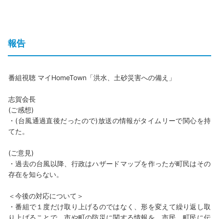
報告
番組視聴 マイHomeTown「洪水、土砂災害への備え」
志賀会長
(ご感想)
・(台風通過直後だったので)放送の情報がタイムリーで関心を持
てた。
(ご意見)
・過去の台風以降、行政はハザードマップを作ったが町民はその
存在を知らない。
＜今後の対応について＞
・番組で１度だけ取り上げるのではなく、形を変えて繰り返し取
り上げることで、市や町の防災に関する情報を、市民、町民に伝