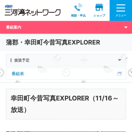
メニュー
相談・申込
ショップ
番組案内
蒲郡・幸田町今昔写真EXPLORER
放送予定
番組表
幸田町今昔写真EXPLORER（11/16～
放送）