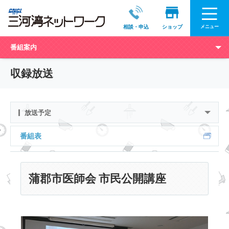
メニュー
相談・申込
ショップ
番組案内
収録放送
放送予定
番組表
蒲郡市医師会 市民公開講座