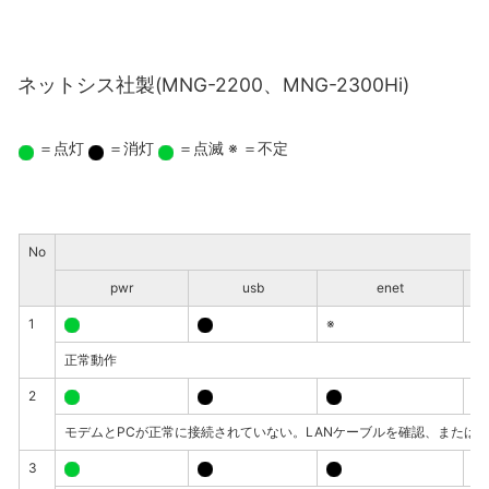
ネットシス社製(MNG-2200、MNG-2300Hi)
＝点灯
＝消灯
＝点滅
※ ＝不定
No
pwr
usb
enet
1
※
※
正常動作
2
※
モデムとPCが正常に接続されていない。LANケーブルを確認、または
3