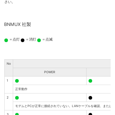
さい。
BNMUX 社製
＝点灯
＝消灯
＝点滅
No
POWER
D
1
正常動作
2
モデムとPCが正常に接続されていない。LANケーブルを確認、または
3