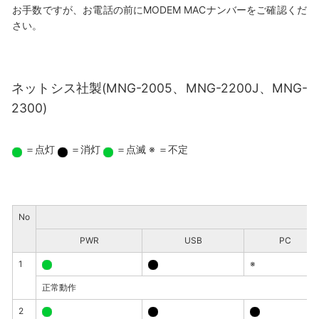
お手数ですが、お電話の前にMODEM MACナンバーをご確認くだ
さい。
ネットシス社製(MNG-2005、MNG-2200J、MNG-
2300)
＝点灯
＝消灯
＝点滅
※ ＝不定
No
PWR
USB
PC
1
※
正常動作
2