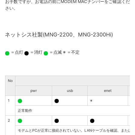
お手数ですが、お電話の前にMODEM MACナンバーをご確認くだ
さい。
ネットシス社製(MNG-2200、MNG-2300Hi)
＝点灯
＝消灯
＝点滅
※ ＝不定
No
pwr
usb
enet
1
※
※
正常動作
2
※
モデムとPCが正常に接続されていない。LANケーブルを確認、または