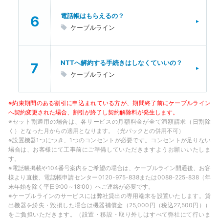
電話帳はもらえるの？
ケーブルライン
NTTへ解約する手続きはしなくていいの？
ケーブルライン
※約束期間のある割引に申込まれている方が、期間終了前にケーブルライン
へ契約変更された場合、割引が終了し契約解除料が発生します。
※セット割適用の場合は、各サービスの月額料金が全て満額請求（日割除
く）となった月からの適用となります。（光パックとの併用不可）
※設置機器1つにつき、1つのコンセントが必要です。コンセントが足りない
場合は、お客様にて工事前にご準備していただきますようお願いいたしま
す。
※電話帳掲載や104番号案内をご希望の場合は、ケーブルライン開通後、お客
様より直接、電話帳申請センター0120-975-838または0088-225-838（年
末年始を除く平日9:00～18:00）へご連絡が必要です。
※ケーブルラインのサービスには弊社貸出の専用端末を設置いたします。貸
出機器を紛失・毀損した場合は機器補償金（25,000円（税込27,500円））
をご負担いただきます。（設置・移設・取り外しはすべて弊社にて行いま