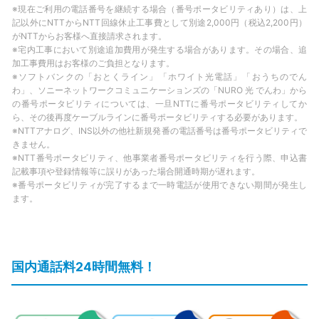
※現在ご利用の電話番号を継続する場合（番号ポータビリティあり）は、上
記以外にNTTからNTT回線休止工事費として別途2,000円（税込2,200円）
がNTTからお客様へ直接請求されます。
※宅内工事において別途追加費用が発生する場合があります。その場合、追
加工事費用はお客様のご負担となります。
※ソフトバンクの「おとくライン」「ホワイト光電話」「おうちのでん
わ」、ソニーネットワークコミュニケーションズの「NURO 光 でんわ」から
の番号ポータビリティについては、一旦NTTに番号ポータビリティしてか
ら、その後再度ケーブルラインに番号ポータビリティする必要があります。
※NTTアナログ、INS以外の他社新規発番の電話番号は番号ポータビリティで
きません。
※NTT番号ポータビリティ、他事業者番号ポータビリティを行う際、申込書
記載事項や登録情報等に誤りがあった場合開通時期が遅れます。
※番号ポータビリティが完了するまで一時電話が使用できない期間が発生し
ます。
国内通話料24時間無料！