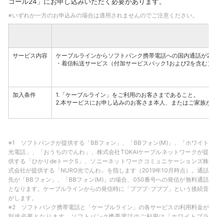
コール24」にお申し込みいただく必要があります。
※いずれか一方のお申込みの場合は適用されませんのでご注意ください。
サービス内容
ケーブルラインからソフトバンク携帯電話への国内通話が24
・着信転送サービス（付加サービスパック1および2を含む）
加入条件
1.「ケーブルライン」をご利用のお客さまであること。
2.本サービスにお申し込みのお客さま本人、またはご家族が
※1 ソフトバンクが提供する「BBフォン」、「BBフォン(M)」、「ホワイト
光電話」、「おうちのでんわ」、株式会社TOKAIケーブルネットワークが提
供する「ひかりdeトークS」、ソニーネットワークコミュニケーションズ株
式会社が提供する「NURO光でんわ」を指します（2019年10月時点）。通話
先が「BBフォン」、「BBフォン(M)」の場合、050番号への発信が無料通話
となります。ケーブルラインからの発信時に「プププ･プププ」という接続音
がします。
※2 ソフトバンク携帯電話と「ケーブルライン」の各サービスの利用料金が
別途必要となります。ソフトバンク携帯電話のご利用は「ホワイトプラ