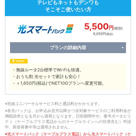
テレビもネットもデンワも
そこそこ使いたい方
5,500
円
(税別)
6,050円
(税込)
プランの詳細内容
POINT
無線ルータ2台標準でWi-Fiも快適。
おうち割 光セットで家計も安心！
＋1,650円(税込)でNET10Gプランへ変更可能。
※別途ユニバーサルサービス料と通話料がかかります。
※各光パックは、お申込み翌月以降かつ全対象サービスのご利用料金が
満額請求となる月から適用となります。日割期間中や、番号ポータビリ
ティ（ケーブルプラス電話からのケーブルラインへの切替含む）申請
中、新規発番中等は適用されません。
※光スマートパック（ケーブルプラス電話）から光スマートパック（ケ