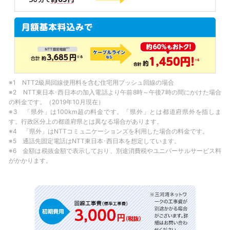
※1 NTT2級局回線使用料を含む住宅用プッシュ回線の場合
※2 NTT東日本･西日本の加入電話より午前8時～午後7時の間にかけた場合
の料金です。（2019年10月現在）
※3 「県外」は100km超の料金です。「県外」とは都道府県外を指しま
す。行政区分上の都道府県とは異なる場合があります。
※4 「県外」はNTTコミュニケーションズを利用した場合の料金です。
※5 通話先固定電話はNTT東日本･西日本を想定しています。
※6 金額は税抜金額で表示しており、別途消費税やユニバーサルサービス料
がかかります。