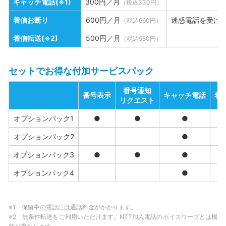
キャッチ電話(※1)
300円／月
（税込330円）
着信お断り
600円／月
迷惑電話を受け
（税込660円）
着信転送(※2)
500円／月
（税込550円）
セットでお得な付加サービスパック
番号通知
番号表示
キャッチ電話
着
リクエスト
オプションパック1
●
●
●
オプションパック2
●
オプションパック3
●
●
●
オプションパック4
●
※1 保留中の電話には通話料金がかかります。
※2 無条件転送をご利用いただけます。NTT加入電話のボイスワープとは機