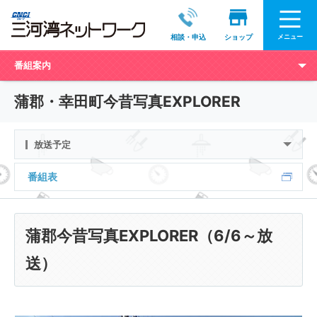
メニュー
相談・申込
ショップ
番組案内
蒲郡・幸田町今昔写真EXPLORER
放送予定
番組表
蒲郡今昔写真EXPLORER（6/6～放
送）