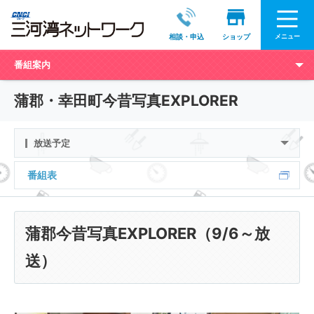
メニュー
相談・申込
ショップ
番組案内
蒲郡・幸田町今昔写真EXPLORER
放送予定
番組表
蒲郡今昔写真EXPLORER（9/6～放
送）