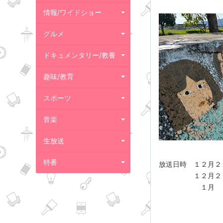
情報/ワイドショー
グルメ
ドキュメンタリー/教養
趣味/教育
スポーツ
音楽
生放送
特番
放送日時 １２月２
１２月２９日（日
１月 ５日（日）