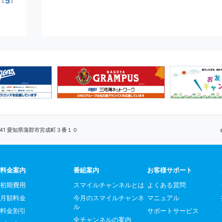
5
[
]
0041 愛知県蒲郡市宮成町３番１０
料金案内
番組案内
お客様サポート
初期費用
スマイルチャンネルとは
よくある質問
月額料金
今月のスマイルチャンネ
マニュアル
ル
料金割引
サポートサービス
全チャンネルの案内