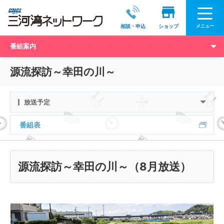
メニュー
相談・申込
ショップ
番組案内
源流探訪～幸田の川～
放送予定
番組表
源流探訪～幸田の川～（8月放送）