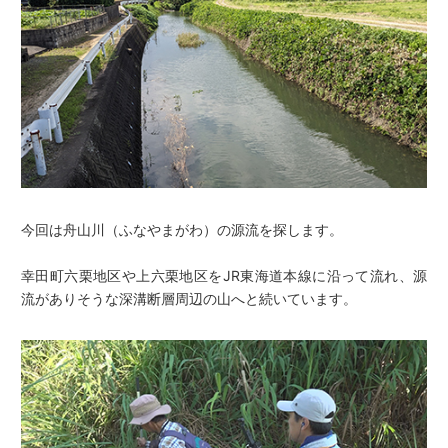
今回は舟山川（ふなやまがわ）の源流を探します。
幸田町六栗地区や上六栗地区をJR東海道本線に沿って流れ、源
流がありそうな深溝断層周辺の山へと続いています。