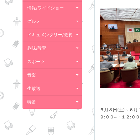
情報/ワイドショー
グルメ
ドキュメンタリー/教養
趣味/教育
スポーツ
音楽
生放送
特番
６月８日(土)～６月
９:００~・１２:０