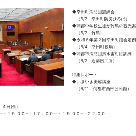
◆幸田町消防団競練会
（6/2 幸田町防災ひろば）
◆蒲郡中学校生徒が竹島の観光案
（6/2 竹島）
◆令和６年第２回幸田町議会定例
（6/4 幸田町役場）
◆蒲郡市消防団風水害対応訓練
（6/2 近藤鐵工所）
特集レポート
◆いきいき美容講座
（6/11 蒲郡市西部公民館）
１４日(金)
０~・１５:００~・１７：００～・１９:００~・２２:００