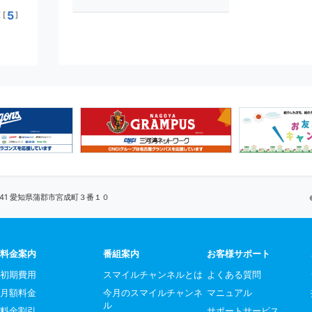
5
[
]
0041 愛知県蒲郡市宮成町３番１０
料金案内
番組案内
お客様サポート
初期費用
スマイルチャンネルとは
よくある質問
月額料金
今月のスマイルチャンネ
マニュアル
ル
料金割引
サポートサービス