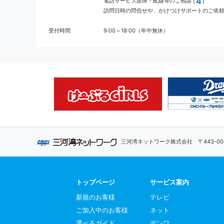
4
電話サービス故障・配線等のご相談 [
]
訪問日時の問合せや、かけつけサポートのご依頼 
受付時間
9:00～18:00（年中無休）
三河湾ネットワーク株式会社
〒443-
トップページ
サービス案内
新規のお客様
テレビ
ご加入中のお客様
ネット
選べるガイド
デンワ