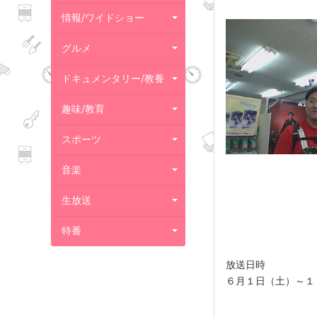
情報/ワイドショー
グルメ
ドキュメンタリー/教養
趣味/教育
スポーツ
音楽
生放送
特番
放送日時
６月１日（土）～１