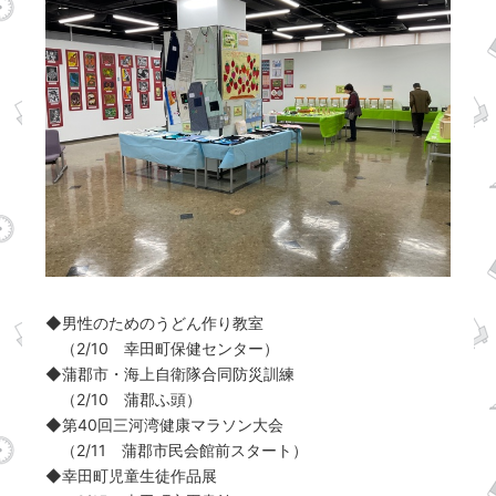
◆男性のためのうどん作り教室
（2/10 幸田町保健センター）
◆蒲郡市・海上自衛隊合同防災訓練
（2/10 蒲郡ふ頭）
◆第40回三河湾健康マラソン大会
（2/11 蒲郡市民会館前スタート）
◆幸田町児童生徒作品展