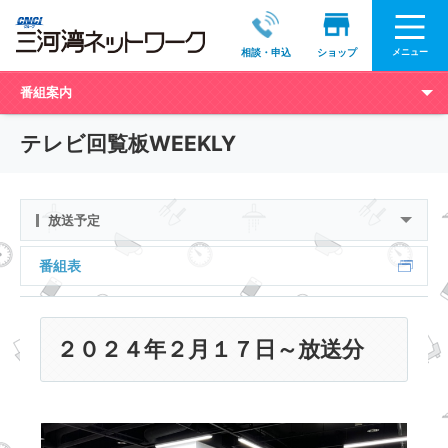
メニュー
相談・申込
ショップ
番組案内
テレビ回覧板WEEKLY
放送予定
番組表
２０２４年２月１７日～放送分