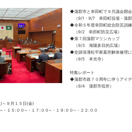
◆蒲郡市と幸田町で９月議会開会
（9/1・9/7 幸田町役場・蒲
◆令和５年度幸田町総合防災訓練
（9/2 幸田町防災広場）
◆第７回蒲郡マリンカップ
（9/3 海陽多目的広場）
◆史跡深溝松平家墓所解体修理に
（9/5 本光寺）
特集レポート
◆蒲郡市政７０周年に伴うアイデ
（9/4 蒲郡市役所）
)～９月１５日(金)
０~・１５:００~・１７:００~・１９:００~・２２:００