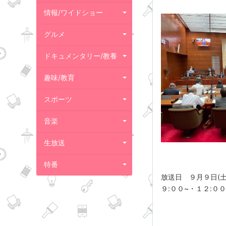
情報/ワイドショー
グルメ
ドキュメンタリー/教養
趣味/教育
スポーツ
音楽
生放送
特番
放送日 ９月９日(土
９:００~・１２:０