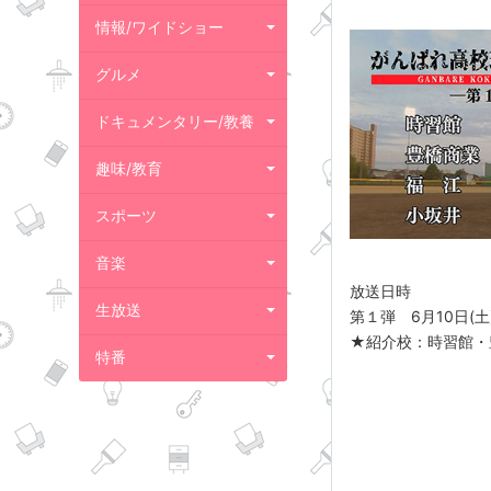
情報/ワイドショー
グルメ
ドキュメンタリー/教養
趣味/教育
スポーツ
音楽
放送日時
生放送
第１弾 6月10日(土)
★紹介校：時習館・
特番