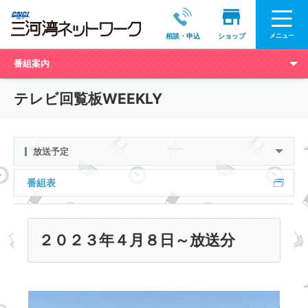
メニュー
相談・申込
ショップ
番組案内
テレビ回覧板WEEKLY
放送予定
番組表
２０２３年４月８日～放送分