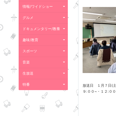
情報/ワイドショー
グルメ
ドキュメンタリー/教養
趣味/教育
スポーツ
音楽
生放送
特番
放送日 １月７日(土
９:００~・１２:０